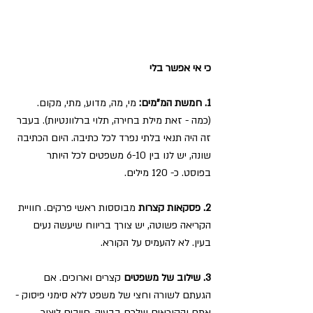
כי אי אפשר בלי
1. חמשת המ"מים:
 מי, מה, מדוע, מתי, מקום. 
(כמה - זאת מילת בחירה, תלוי ברלוונטיות). בעבר 
זה היה תנאי בלתי נפרד לכל כתיבה. היום הכתיבה 
שונה, יש לנו בין 6-10 משפטים לכל היותר 
בפוסט. כ- 120 מילים.
2. פסקאות קצרות
 מבוססות ראשי פרקים. חוויית 
הקריאה פשוטה, יש צורך בריווח שיעשה נעים 
בעין. לא להעמיס על הקורא.
3. שילוב של משפטים 
קצרים וארוכים. אם 
הגעתם לשורה וחצי של משפט ללא סימני פיסוק - 
אתם והקוראים שלכם בבעיה. חייבים ליצור 