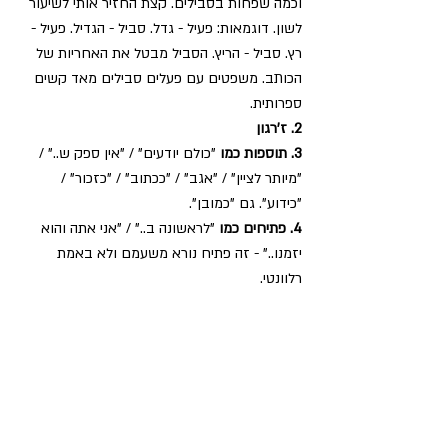
וכמה שפחות בסבילים. קצת החזיר אותי לשיעור 
לשון. דוגמאות: פעיל - גדל. סביל - הגדיל. פעיל - 
רץ. סביל - הריץ. הסביל מבטל את האחריות של 
הכותב. משפטים עם פעלים סבילים מאד קשים 
ספרותית.
2. ז'רגון
3. תוספות כמו
 "כולם יודעים" / "אין ספק ש.." / 
"מיותר לציין" / "אגב" / "ככתוב" / "כזכור" / 
"כידוע". גם "כמובן".
4. פתיחים כמו
 "לראשונה ב.." / "אני אתה והוא 
יזמנו.." - זה פתיח נורא משעמם ולא באמת 
רלוונטי.