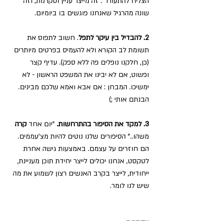
הצליח להתעורר". זה מייצר עניין וסקרנות, וזה 
שונה מהרגיל שאנחנו פוגשים בו ביומיום.
2. להבדיל בין עיקר לתפל
. חשוב לתפוס את 
תשומת לב הקורא ולא להעמיס בפרטים מיותרים 
(כן, חלקנו נופלים פה ללא ספק). עדיף קצר 
ופשוט, אם לא יבינו את המשפט הראשון - לא 
ימשיכו. המבחן : אם אבא ואמא שלכם מבינים. 
הבנתם אותי ;)
3. למקד את הסיפור בהתרחשות.
 "יום אחד 
קרה
משהו.." הסיפורים שלנו נוטים להיות מצ'עממים. 
הם חוזרים על עצמם. באמצעות גישה אחרת 
לטקסט, אנחנו יכולים לייצר יחידת תוכן מעניינת, 
ייחודית, לייצר בקרב האנשים רצון לשמוע את מה 
שיש לנו לומר.