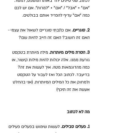
לכתוב שני סייגים יחד באותו המשפט, למשל: 
"אם" + "אבל" / "אם" + "למרות". אם יש לכם 
כמה "אם" עדיף להפריד אותם בבולטים.
2. סוגריים.
 אם כתבתי סוגריים לשאול את עצמי - 
האם זה חשוב? האם זה חייב להיות שם?
3. הסרת מילים מיותרות.
 מילה מיותרת בטקסט 
גורעת ממנו. אלה יכולות להיות מילות קישור, או 
כמה מהדוגמאות מטה. איך לעשות את זה? 
בדיעבד. לכתוב הכל ואז לעבור על הטקסט 
ולמחוק את כל המילים המיותרות. (אני בהחלט 
אעשה את זה תיכף)
מה לא לכתוב
1. פעלים סבילים.
 לעשות שימוש בפעלים פעילים 