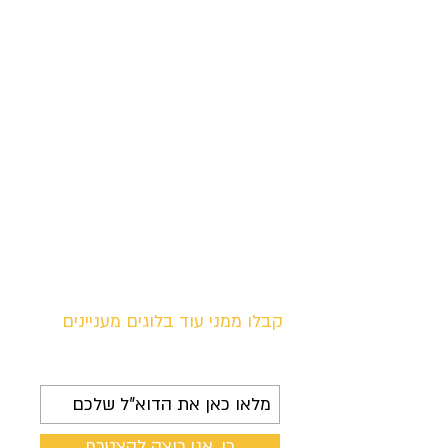
לילה בעיר הבירה - תערוכות
חדשות
בחמישי האחרון הוזמנתי לירושלים לפגישות
מרגשות. על הדרך החלטתי להגיע לשתי
פתיחות של תערוכות צילום ולבית הנסן -
שם מוצגים האיורים המדהימים...
קבלו ממני עוד בלוגים מעניינים
לקבל את כל העדכונים
כן, אני רוצה להצטרף