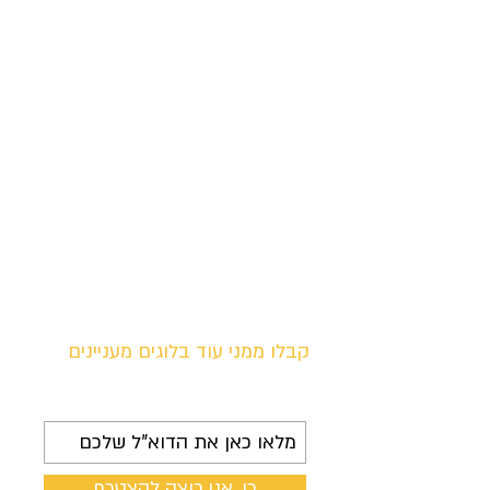
לילה בעיר הבירה - תערוכות
חדשות
בחמישי האחרון הוזמנתי לירושלים לפגישות
מרגשות. על הדרך החלטתי להגיע לשתי
פתיחות של תערוכות צילום ולבית הנסן -
שם מוצגים האיורים המדהימים...
קבלו ממני עוד בלוגים מעניינים
לקבל את כל העדכונים
כן, אני רוצה להצטרף